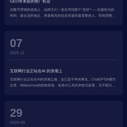
GEO带来新的推广机会
在数字营销的战场上，品牌主们一直在寻找那个"圣杯"——在最恰当的
时间、最合适的地点，将最相关的信息传递给最需要的人。而地理围栏
技术（GEO-Fencing）的出现，犹如为这场营销战役配备了"精准制导武
器"，彻底改变了传统营销的广撒网模式。当消费者物理位置的经纬度坐
标与商家的数字围栏相遇，一个全新的营销维度被打开，这种基于地理
07
位置的实时互动正在创造前所未有的商业价值
2025-11
互联网行业正站在AI 的浪潮上
互联网行业正站在AI的浪潮之巅，这已是不争的事实。ChatGPT的横空
出世，Midjourney的惊艳表现，各类AI工具的井喷式发展，无不昭示着
一个新时代的到来。然而，在这场看似光鲜的技术狂欢背后，隐藏着一
个更为深刻的命题
29
2025-09