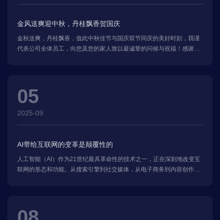
金风送爽迎中秋，丹桂飘香贺国庆
金秋送爽，丹桂飘香，值此中秋佳节与国庆双节同庆的美好时刻，我谨
代表公司全体员工，向您及您的家人致以最诚挚的问候与祝福！感谢您
长期以来对我们的信任、支持与陪伴，您的认可始终是我们前进的动
力，也是我们不断追求向前的源泉。
05
2025-09
AI带给互联网的变革是颠覆性的
人工智能（AI）作为21世纪最具革命性的技术之一，正在深刻地改变互
联网的形态和功能。从搜索引擎到社交媒体，从电子商务到内容创作，
AI的介入不仅提升了互联网的效率，还重新定义了用户体验、商业模式
和技术生态。可以说，AI对互联网的变革是颠覆性的，这种变革体现在
多个层面，包括技术、商业、社会和文化等方面。
08