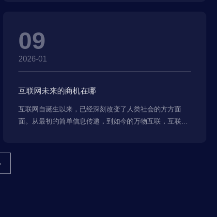
与价值重构。从医疗到制造，从金融到教育，AI正在打破
传统壁垒，催生新的生态玩家，让行业格局迎来洗牌式变
革。
09
2026-01
互联网未来的商机在哪
互联网自诞生以来，已经深刻改变了人类社会的方方面
面。从最初的简单信息传递，到如今的万物互联，互联网
技术不断演进，商业模式持续创新。站在数字经济时代的
风口，我们有必要探讨互联网未来可能涌现的商机，为创
业者、投资者和企业决策者提供前瞻性思考。
›