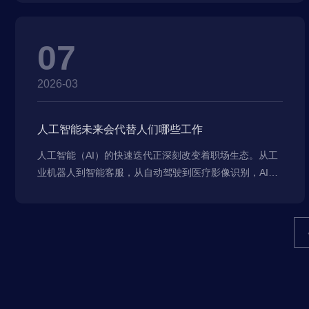
07
2026-03
人工智能未来会代替人们哪些工作
人工智能（AI）的快速迭代正深刻改变着职场生态。从工
业机器人到智能客服，从自动驾驶到医疗影像识别，AI正
在逐步渗透各个行业，替代那些重复性高、规则明确、数
据驱动的工作。