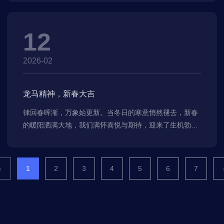
12
2026-02
龙马精神，新春大吉
律回春晖渐，万象始更新。当冬日的寒意悄然褪去，新春
的暖阳洒满大地，我们满怀喜悦与期待，迎来了生机勃勃
的马年。值此辞旧迎新的美好时刻，我谨代表公司全体员
工祝您新年快乐，万事如意！
‹
1
2
3
4
5
6
7