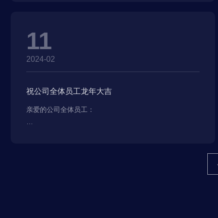
现。
11
2024-02
祝公司全体员工龙年大吉
亲爱的公司全体员工：
在新的一年来临之际，公司全体领导和职员代表，谨向您
致以最真挚的祝福！龙年到来，代表了新的开始和希望，
我们期待这一年里公司能够腾飞向前，迎接更大的成功和
辉煌！